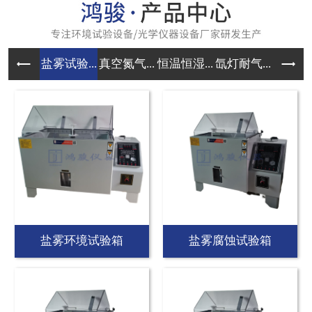
盐雾试验...
真空氮气...
恒温恒湿...
氙灯耐气...
大型高低
盐雾环境试验箱
盐雾腐蚀试验箱